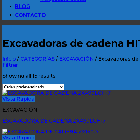
BLOG
CONTACTO
Excavadoras de cadena H
Inicio
/
CATEGORÍAS
/
EXCAVACIÓN
/
Excavadoras de
Filtrar
Showing all 15 results
Vista Rápida
EXCAVACIÓN
ESCAVADORA DE CADENA ZX490LCH-7
Vista Rápida