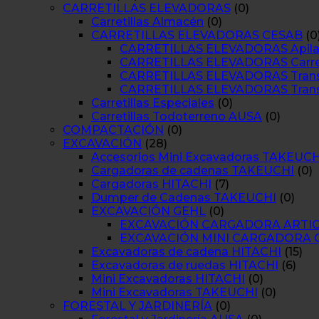
CARRETILLAS ELEVADORAS
(0)
Carretillas Almacén
(0)
CARRETILLAS ELEVADORAS CESAB
(0
CARRETILLAS ELEVADORAS Apilad
CARRETILLAS ELEVADORAS Carretil
CARRETILLAS ELEVADORAS Transp
CARRETILLAS ELEVADORAS Trans
Carretillas Especiales
(0)
Carretillas Todoterreno AUSA
(0)
COMPACTACIÓN
(0)
EXCAVACIÓN
(28)
Accesorios Mini Excavadoras TAKEUCH
Cargadoras de cadenas TAKEUCHI
(0)
Cargadoras HITACHI
(7)
Dumper de Cadenas TAKEUCHI
(0)
EXCAVACIÓN GEHL
(0)
EXCAVACIÓN CARGADORA ARTI
EXCAVACIÓN MINI CARGADORA 
Excavadoras de cadena HITACHI
(15)
Excavadoras de ruedas HITACHI
(6)
Mini Excavadoras HITACHI
(0)
Mini Excavadoras TAKEUCHI
(0)
FORESTAL Y JARDINERÍA
(0)