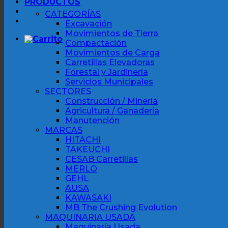
PRODUCTOS
CATEGORÍAS
Excavación
Movimientos de Tierra
Compactación
Movimientos de Carga
Carretillas Elevadoras
Forestal y Jardinería
Servicios Municipales
SECTORES
Construcción / Minería
Agricultura / Ganadería
Manutención
MARCAS
HITACHI
TAKEUCHI
CESAB Carretillas
MERLO
GEHL
AUSA
KAWASAKI
MB The Crushing Evolution
MAQUINARIA USADA
Maquinaría Usada