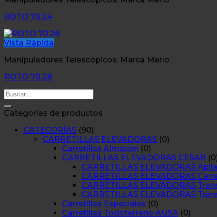
ROTO 70.24
Vista Rápida
Manipuladores Telescópicos. Marca Merlo
ROTO 70.28
Buscar
por:
Categorías de productos
CATEGORÍAS
(90)
CARRETILLAS ELEVADORAS
(0)
Carretillas Almacén
(0)
CARRETILLAS ELEVADORAS CESAB
(0
CARRETILLAS ELEVADORAS Apilad
CARRETILLAS ELEVADORAS Carretil
CARRETILLAS ELEVADORAS Transp
CARRETILLAS ELEVADORAS Trans
Carretillas Especiales
(0)
Carretillas Todoterreno AUSA
(0)