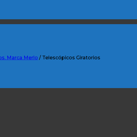
os. Marca Merlo
/
Telescópicos Giratorios