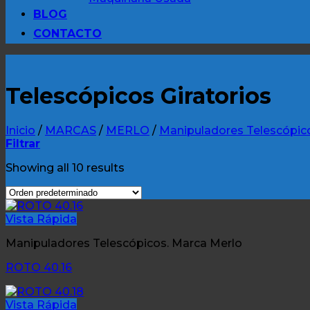
BLOG
CONTACTO
Telescópicos Giratorios
Inicio
/
MARCAS
/
MERLO
/
Manipuladores Telescópic
Filtrar
Showing all 10 results
Vista Rápida
Manipuladores Telescópicos. Marca Merlo
ROTO 40.16
Vista Rápida