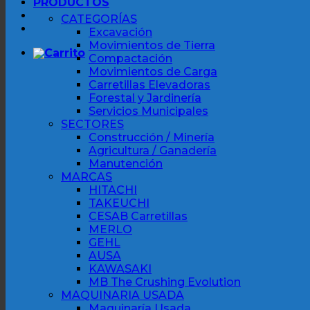
PRODUCTOS
CATEGORÍAS
Excavación
Movimientos de Tierra
Compactación
Movimientos de Carga
Carretillas Elevadoras
Forestal y Jardinería
Servicios Municipales
SECTORES
Construcción / Minería
Agricultura / Ganadería
Manutención
MARCAS
HITACHI
TAKEUCHI
CESAB Carretillas
MERLO
GEHL
AUSA
KAWASAKI
MB The Crushing Evolution
MAQUINARIA USADA
Maquinaría Usada