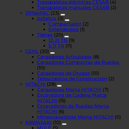
Transpaletas eléctricas CESAB
(4)
Transpaletas manuales CESAB
(2)
DYNAPAC
(23)
Asfaltos
(3)
Compactador
(2)
Extendedora
(1)
Tierras
(20)
12-21 TN
(9)
5-11 TN
(11)
GEHL
(30)
Cargadoras Articuladas
(8)
Cargadoras Compactas de Ruedas
(10)
Cargadoras de Orugas
(10)
Telescópicos de Construcción
(2)
HITACHI
(28)
Cargadoras Marca HITACHI
(7)
Excavadora de Cadena Marca
HITACHI
(15)
Excavadoras de Ruedas Marca
HITACHI
(6)
Miniexcavadoras Marca HITACHI
(0)
KAWASAKI
(10)
MULE
(5)