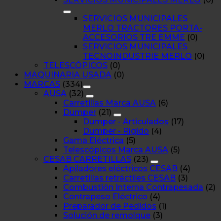
SERVICIOS MUNICIPALES
MERLO TRACTORES PORTA-
ACCESORIOS TRE EMME
(0)
SERVICIOS MUNICIPALES
TECNOINDUSTRIE MERLO
(0)
TELESCÓPICOS
(0)
MAQUINARIA USADA
(0)
MARCAS
(334)
AUSA
(32)
Carretillas Marca AUSA
(6)
Dumper
(21)
Dumper - Articulados
(17)
Dumper - Rígido
(4)
Gama Eléctrica
(5)
Telescópicos Marca AUSA
(5)
CESAB CARRETILLAS
(23)
Apiladores eléctricos CESAB
(4)
Carretillas retráctiles CESAB
(3)
Combustión Interna Contrapesada
(2)
Contrapeso Eléctrico
(4)
Preparador de Pedidos
(1)
Solución de remolque
(3)