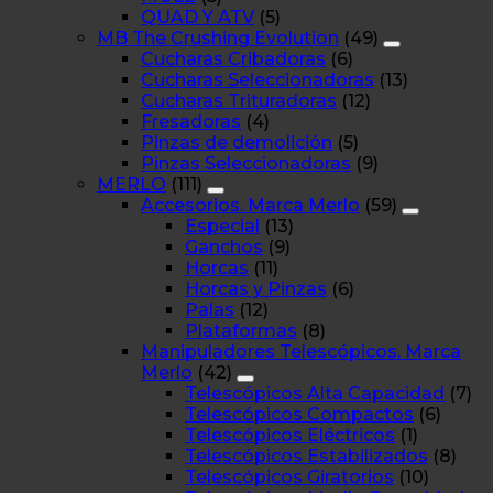
QUAD Y ATV
(5)
MB The Crushing Evolution
(49)
Cucharas Cribadoras
(6)
Cucharas Seleccionadoras
(13)
Cucharas Trituradoras
(12)
Fresadoras
(4)
Pinzas de demolición
(5)
Pinzas Seleccionadoras
(9)
MERLO
(111)
Accesorios. Marca Merlo
(59)
Especial
(13)
Ganchos
(9)
Horcas
(11)
Horcas y Pinzas
(6)
Palas
(12)
Plataformas
(8)
Manipuladores Telescópicos. Marca
Merlo
(42)
Telescópicos Alta Capacidad
(7)
Telescópicos Compactos
(6)
Telescópicos Eléctricos
(1)
Telescópicos Estabilizados
(8)
Telescópicos Giratorios
(10)