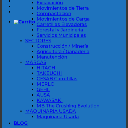
Excavación
Movimientos de Tierra
Compactación
Movimientos de Carga
Carretillas Elevadoras
Forestal y Jardinería
Servicios Municipales
SECTORES
Construcción / Minería
Agricultura / Ganadería
Manutención
MARCAS
HITACHI
TAKEUCHI
CESAB Carretillas
MERLO
GEHL
AUSA
KAWASAKI
MB The Crushing Evolution
MAQUINARIA USADA
Maquinaría Usada
BLOG