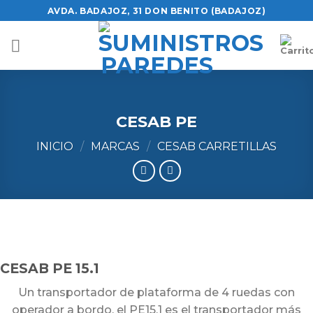
Skip
AVDA. BADAJOZ, 31 DON BENITO (BADAJOZ)
to
content
CESAB PE
INICIO
/
MARCAS
/
CESAB CARRETILLAS
CESAB PE 15.1
Un transportador de plataforma de 4 ruedas con
operador a bordo, el PE15.1 es el transportador más