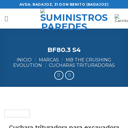
Skip
AVDA. BADAJOZ, 31 DON BENITO (BADAJOZ)
to
content
BF80.3 S4
INICIO
/
MARCAS
/
MB THE CRUSHING
EVOLUTION
/
CUCHARAS TRITURADORAS
Cuchara trituradora para excavadora