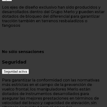
Los ejes de diseño exclusivo han sido producidos y
desarrollados dentro del Grupo Merlo y pueden estar
dotados de bloqueo del diferencial para garantizar
tracción también en terrenos resbaladizos o
fangosos
No sólo sensaciones
Seguridad
Seguridad activa
Para garantizar la conformidad con las normativas
más estrictas en el campo de la prevención de
vuelco frontal, los manipuladores Merlo están
dotados de instrumentos desarrollados para
asegurar las mejores prestaciones en términos de
velocidad del brazo y capacidad de elevación, sin