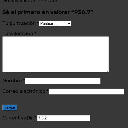
No hay valoraciones aún.
Sé el primero en valorar “P30.7”
Tu puntuación
*
Tu valoración
*
Nombre
*
Correo electrónico
*
Current ye@r
*