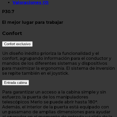
Valoraciones (0)
P30.7
El mejor lugar para trabajar
Confort
Confort exclusivo
Un diseño inédito prioriza la funcionalidad y el
confort, agrupando información para el conductor y
mandos de los diferentes sistemas y dispositivos
para maximizar la ergonomía. El sistema de inversión
se repite también en el joystick.
Entrada cabina
Para garantizar un acceso a la cabina simple y sin
esfuerzo, la puerta de los manipuladores
telescópicos Merlo se puede abrir hasta 180°.
Además, el interior de la puerta está equipado con
un pasamano de amplias dimensiones para ayudar
al operador en el momento de entrada y salida de la