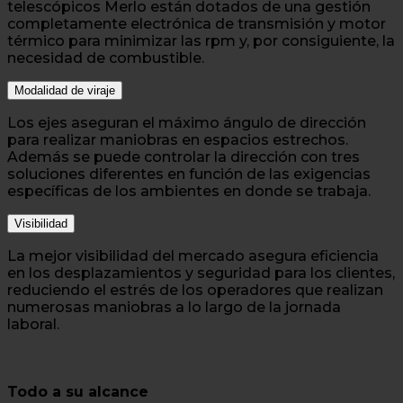
telescópicos Merlo están dotados de una gestión
completamente electrónica de transmisión y motor
térmico para minimizar las rpm y, por consiguiente, la
necesidad de combustible.
Modalidad de viraje
Los ejes aseguran el máximo ángulo de dirección
para realizar maniobras en espacios estrechos.
Además se puede controlar la dirección con tres
soluciones diferentes en función de las exigencias
específicas de los ambientes en donde se trabaja.
Visibilidad
La mejor visibilidad del mercado asegura eficiencia
en los desplazamientos y seguridad para los clientes,
reduciendo el estrés de los operadores que realizan
numerosas maniobras a lo largo de la jornada
laboral.
Todo a su alcance