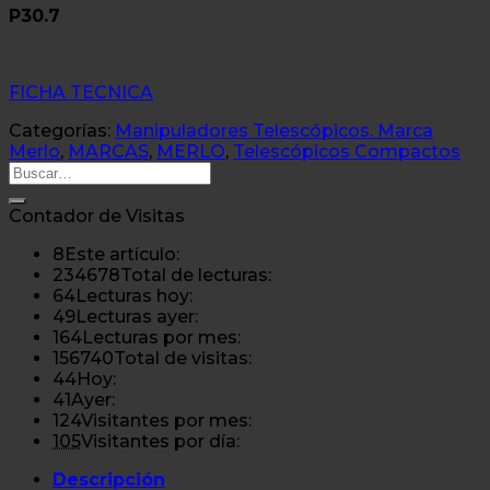
P30.7
FICHA TECNICA
Categorías:
Manipuladores Telescópicos. Marca
Merlo
,
MARCAS
,
MERLO
,
Telescópicos Compactos
Buscar
por:
Contador de Visitas
8
Este artículo:
234678
Total de lecturas:
64
Lecturas hoy:
49
Lecturas ayer:
164
Lecturas por mes:
156740
Total de visitas:
44
Hoy:
41
Ayer:
124
Visitantes por mes:
105
Visitantes por día:
Descripción