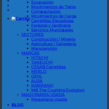
Excavación
Movimientos de Tierra
Compactación
Movimientos de Carga
Carretillas Elevadoras
Forestal y Jardinería
Servicios Municipales
SECTORES
Construcción / Minería
Agricultura / Ganadería
Manutención
MARCAS
HITACHI
TAKEUCHI
CESAB Carretillas
MERLO
GEHL
AUSA
KAWASAKI
MB The Crushing Evolution
MAQUINARIA USADA
Maquinaría Usada
BLOG