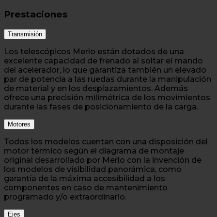
Prestaciones
Transmisión
Los telescópicos Merlo están dotados de una
excelente capacidad de frenado al soltar el mando
del acelerador, lo que garantiza también un elevado
par de potencia a las ruedas durante la manipulación
de material y en los desplazamientos. Además
ofrece una precisión milimétrica de los movimientos
durante las fases de posicionamiento de la carga.
Motores
Todos los modelos cuentan con una disposición del
motor térmico según el diagrama de montaje
original desarrollado por Merlo con la invención de
los modelos de visibilidad panorámica, como
garantía de la máxima accesibilidad a los
componentes en caso de mantenimiento
programado y/o extraordinario.
Ejes