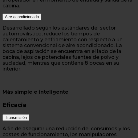
cabina.
Aire acondicionado
Desarrollado según los estándares del sector
automovilístico, reduce los tiempos de
calentamiento y enfriamiento con respecto a un
sistema convencional de aire acondicionado. La
boca de aspiración se encuentra en el lado de la
cabina, lejos de potenciales fuentes de polvo y
suciedad, mientras que contiene 8 bocas en su
interior.
Más simple e inteligente
Eficacia
Transmisión
A fin de asegurar una reducción del consumos y los
costes de funcionamiento, los manipuladores