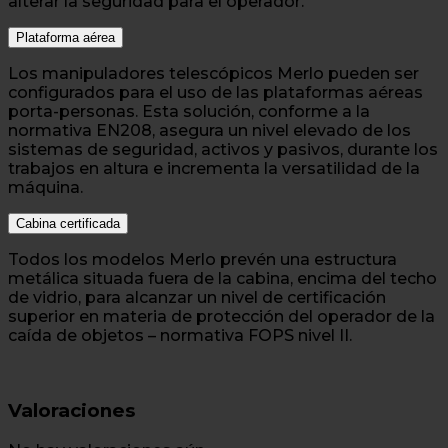
alterar la seguridad para el operador.
Plataforma aérea
Los manipuladores telescópicos Merlo pueden ser
configurados para el uso de las plataformas aéreas
porta-personas. Esta solución, conforme a la
normativa EN208, asegura un nivel elevado de los
sistemas de seguridad, activos y pasivos, durante los
trabajos en altura e incrementa la versatilidad de la
máquina.
Cabina certificada
Todos los modelos Merlo prevén una estructura
metálica situada fuera de la cabina, encima del techo
de vidrio, para alcanzar un nivel de certificación
superior en materia de protección del operador de la
caída de objetos – normativa FOPS nivel II.
Valoraciones