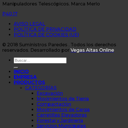
Manipuladores Telescópicos. Marca Merlo
P40.17
AVISO LEGAL
POLÍTICA DE PRIVACIDAD
POLÍTICA DE COOKIES (UE)
© 2018 Suministros Paredes . Todos los derechos
reservados. Desarrollado por
Vegas Altas Online
Buscar
por:
INICIO
EMPRESA
PRODUCTOS
CATEGORÍAS
Excavación
Movimientos de Tierra
Compactación
Movimientos de Carga
Carretillas Elevadoras
Forestal y Jardinería
Servicios Municipales