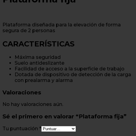
Plataforma diseñada para la elevación de forma
segura de 2 personas
CARACTERÍSTICAS
Máxima seguridad
Suelo antideslizante
Facilidad de acceso a la superficie de trabajo
Dotada de dispositivo de detección de la carga
con prealarma y alarma
Valoraciones
No hay valoraciones aún.
Sé el primero en valorar “Plataforma fija”
Tu puntuación
*