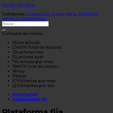
FICHA TECNICA
Categorías:
Accesorios. Marca Merlo
,
MARCAS
,
MERLO
,
Plataformas
Buscar
por:
Contador de Visitas
5
Este artículo:
234590
Total de lecturas:
25
Lecturas hoy:
51
Lecturas ayer:
76
Lecturas por mes:
156673
Total de visitas:
18
Hoy:
39
Ayer:
57
Visitantes por mes:
121
Visitantes por día:
Descripción
Valoraciones (0)
Plataforma fija