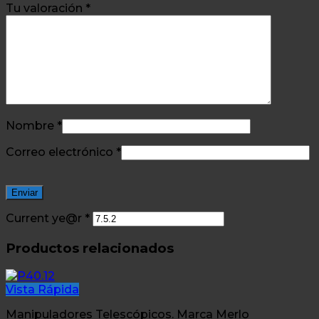
Tu valoración
*
Nombre
*
Correo electrónico
*
Current ye@r
*
Productos relacionados
Vista Rápida
Manipuladores Telescópicos. Marca Merlo