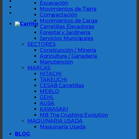
Excavación
Movimientos de Tierra
Compactación
Movimientos de Carga
Carretillas Elevadoras
Forestal y Jardinería
Servicios Municipales
SECTORES
Construcción / Minería
Agricultura / Ganadería
Manutención
MARCAS
HITACHI
TAKEUCHI
CESAB Carretillas
MERLO
GEHL
AUSA
KAWASAKI
MB The Crushing Evolution
MAQUINARIA USADA
Maquinaría Usada
BLOG