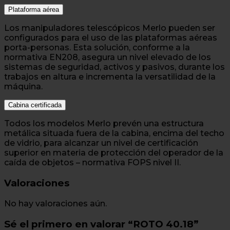
Plataforma aérea
Los manipuladores telescópicos Merlo pueden ser
configurados para el uso de las plataformas aéreas
porta-personas. Esta solución, conforme a la
normativa EN208, asegura un nivel elevado de los
sistemas de seguridad, activos y pasivos, durante los
trabajos en altura e incrementa la versatilidad de la
máquina.
Cabina certificada
Todos los modelos Merlo prevén una estructura
metálica situada fuera de la cabina, encima del techo
de vidrio, para alcanzar un nivel de certificación
superior en materia de protección del operador de la
caída de objetos – normativa FOPS nivel II.
Valoraciones
No hay valoraciones aún.
Sé el primero en valorar “ROTO 40.18”