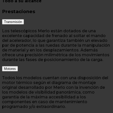
Todo a su alcance
Prestaciones
Transmisión
Los telescópicos Merlo están dotados de una
excelente capacidad de frenado al soltar el mando
del acelerador, lo que garantiza también un elevado
par de potencia a las ruedas durante la manipulación
de material y en los desplazamientos. Además
ofrece una precisión milimétrica de los movimientos
durante las fases de posicionamiento de la carga.
Motores
Todos los modelos cuentan con una disposición del
motor térmico según el diagrama de montaje
original desarrollado por Merlo con la invención de
los modelos de visibilidad panorámica, como
garantía de la máxima accesibilidad a los
componentes en caso de mantenimiento
programado y/o extraordinario.