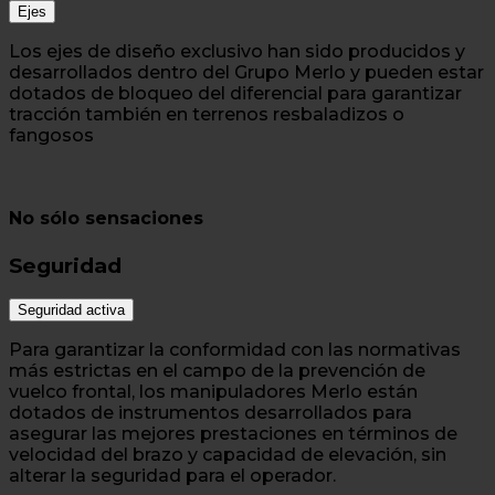
Ejes
Los ejes de diseño exclusivo han sido producidos y
desarrollados dentro del Grupo Merlo y pueden estar
dotados de bloqueo del diferencial para garantizar
tracción también en terrenos resbaladizos o
fangosos
No sólo sensaciones
Seguridad
Seguridad activa
Para garantizar la conformidad con las normativas
más estrictas en el campo de la prevención de
vuelco frontal, los manipuladores Merlo están
dotados de instrumentos desarrollados para
asegurar las mejores prestaciones en términos de
velocidad del brazo y capacidad de elevación, sin
alterar la seguridad para el operador.