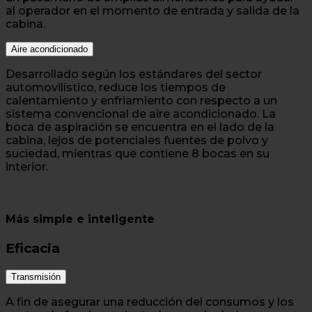
al operador en el momento de entrada y salida de la
cabina.
Aire acondicionado
Desarrollado según los estándares del sector
automovilístico, reduce los tiempos de
calentamiento y enfriamiento con respecto a un
sistema convencional de aire acondicionado. La
boca de aspiración se encuentra en el lado de la
cabina, lejos de potenciales fuentes de polvo y
suciedad, mientras que contiene 8 bocas en su
interior.
Más simple e inteligente
Eficacia
Transmisión
A fin de asegurar una reducción del consumos y los