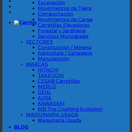
Excavación
Movimientos de Tierra
Compactación
Movimientos de Carga
Carretillas Elevadoras
Forestal y Jardinería
Servicios Municipales
SECTORES
Construcción / Minería
Agricultura / Ganadería
Manutención
MARCAS
HITACHI
TAKEUCHI
CESAB Carretillas
MERLO
GEHL
AUSA
KAWASAKI
MB The Crushing Evolution
MAQUINARIA USADA
Maquinaría Usada
BLOG