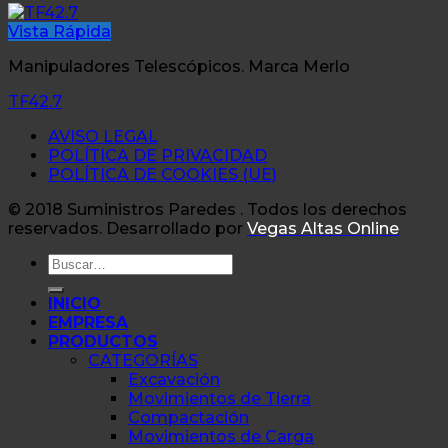
Vista Rápida
Manipuladores Telescópicos. Marca Merlo
TF42.7
AVISO LEGAL
POLÍTICA DE PRIVACIDAD
POLÍTICA DE COOKIES (UE)
© 2018 Suministros Paredes . Todos los derechos
reservados. Desarrollado por
Vegas Altas Online
Buscar
por:
INICIO
EMPRESA
PRODUCTOS
CATEGORÍAS
Excavación
Movimientos de Tierra
Compactación
Movimientos de Carga