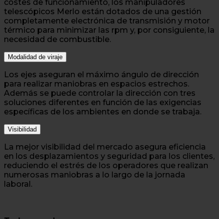
costes de funcionamiento, los manipuladores
telescópicos Merlo están dotados de una gestión
completamente electrónica de transmisión y motor
térmico para minimizar las rpm y, por consiguiente, la
necesidad de combustible.
Modalidad de viraje
Los ejes aseguran el máximo ángulo de dirección
para realizar maniobras en espacios estrechos.
Además se puede controlar la dirección con tres
soluciones diferentes en función de las exigencias
específicas de los ambientes en donde se trabaja.
Visibilidad
La mejor visibilidad del mercado asegura eficiencia
en los desplazamientos y seguridad para los clientes,
reduciendo el estrés de los operadores que realizan
numerosas maniobras a lo largo de la jornada
laboral.