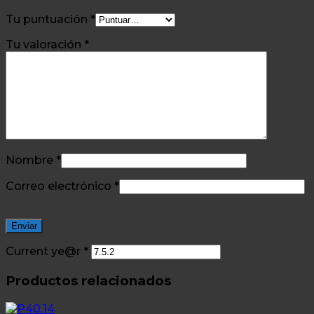
Tu puntuación
*
Tu valoración
*
Nombre
*
Correo electrónico
*
Current ye@r
*
Productos relacionados