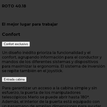
ROTO 40.18
El mejor lugar para trabajar
Confort
Confort exclusivo
Un diseño inédito prioriza la funcionalidad y el
confort, agrupando información para el conductor y
mandos de los diferentes sistemas y dispositivos
para maximizar la ergonomía. El sistema de inversión
se repite también en el joystick.
Entrada cabina
Para garantizar un acceso a la cabina simple y sin
esfuerzo, la puerta de los manipuladores
telescópicos Merlo se puede abrir hasta 180°.
Además, el interior de la puerta está equipado con
un pasamano de amplias dimensiones para ayudar