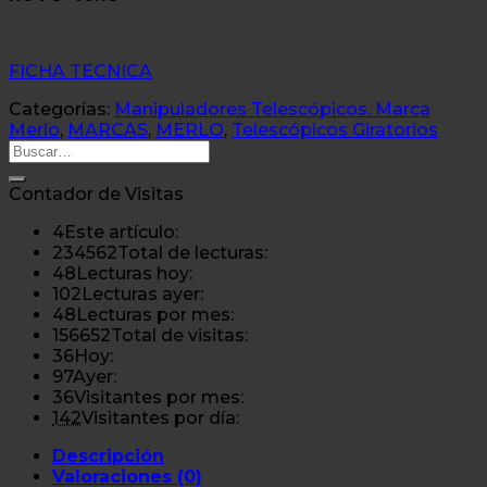
FICHA TECNICA
Categorías:
Manipuladores Telescópicos. Marca
Merlo
,
MARCAS
,
MERLO
,
Telescópicos Giratorios
Buscar
por:
Contador de Visitas
4
Este artículo:
234562
Total de lecturas:
48
Lecturas hoy:
102
Lecturas ayer:
48
Lecturas por mes:
156652
Total de visitas:
36
Hoy:
97
Ayer:
36
Visitantes por mes:
142
Visitantes por día:
Descripción
Valoraciones (0)